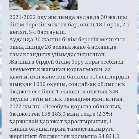
2021-2022 оқу жылында ауданда 30 жалпы
білім беретін мектеп бар, оның 18-і орта, 7-і
негізгі, 5-і бастауыш.
Ауданда 30 жалпы білім беретін мектепте,
оның ішінде 26 асхана және 4 асханада
тамақтандыру ұйымдастырылған.
Жалпыға бірдей білім беру қоры есебінен
әлеуметтік жағынан қорғалмаған, аз
қамтылған және көп балалы отбасылардан
шыққан 1096 оқушы, сондай-ақ облыстық
бюджет есебінен 1-сыныпта оқитын 346
оқушы тегін ыстық тамақпен қамтылған.
2022 жылға «Всеобуч» қорына облыстық
бюджеттен 158 183,0 мың теңге (2,3%)
қаржылай қаражат қарастырылып, 1-
сынып оқушыларын тамақтандыруға
жергілікті бюджеттен қосымша 54 821,0