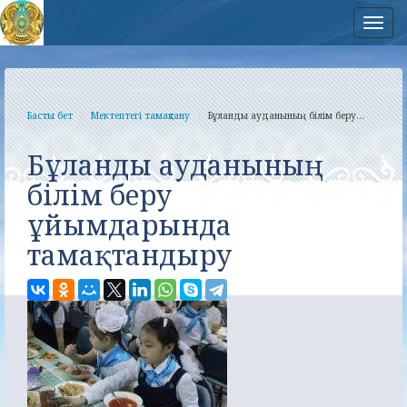
Нав
Басты бет
Мектептегі тамақтану
Бұланды ауданының білім беру...
Бұланды ауданының
білім беру
ұйымдарында
тамақтандыру