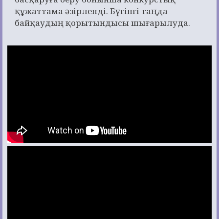
құжаттама әзірленді. Бүгінгі таңда
байқаудың қорытындысы шығарылуда.