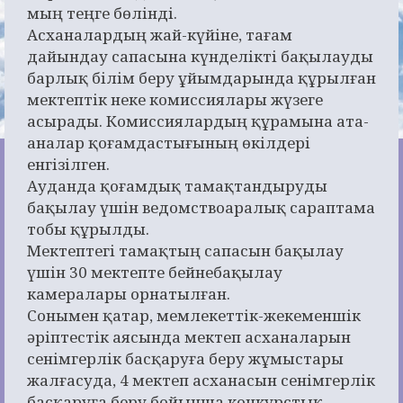
мың теңге бөлінді.
Асханалардың жай-күйіне, тағам
дайындау сапасына күнделікті бақылауды
барлық білім беру ұйымдарында құрылған
мектептік неке комиссиялары жүзеге
асырады. Комиссиялардың құрамына ата-
аналар қоғамдастығының өкілдері
енгізілген.
Ауданда қоғамдық тамақтандыруды
бақылау үшін ведомствоаралық сараптама
тобы құрылды.
Мектептегі тамақтың сапасын бақылау
үшін 30 мектепте бейнебақылау
камералары орнатылған.
Сонымен қатар, мемлекеттік-жекеменшік
әріптестік аясында мектеп асханаларын
сенімгерлік басқаруға беру жұмыстары
жалғасуда, 4 мектеп асханасын сенімгерлік
басқаруға беру бойынша конкурстық