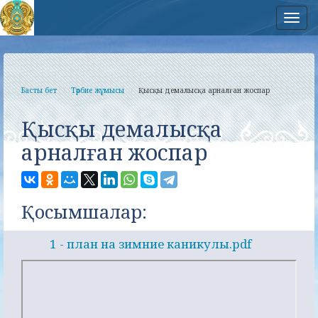
Нав
Басты бет
Тәрбие жұмысы
Қысқы демалысқа арналған жоспар
Қысқы демалысқа
арналған жоспар
Қосымшалар:
1 - план на зимние каникулы.pdf