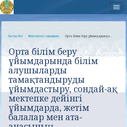
Нав
Басты бет
Мектептегі тамақтану
Орта білім беру ұйымдарында...
Орта білім беру
ұйымдарында білім
алушыларды
тамақтандыруды
ұйымдастыру, сондай-ақ
мектепке дейінгі
ұйымдарда, жетім
балалар мен ата-
анасының